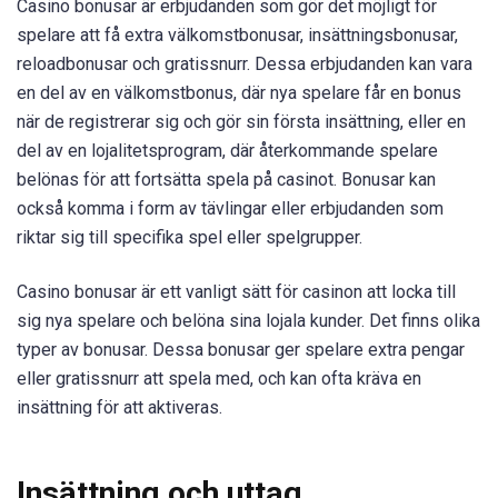
Casino bonusar är erbjudanden som gör det möjligt för
spelare att få extra välkomstbonusar, insättningsbonusar,
reloadbonusar och gratissnurr. Dessa erbjudanden kan vara
en del av en välkomstbonus, där nya spelare får en bonus
när de registrerar sig och gör sin första insättning, eller en
del av en lojalitetsprogram, där återkommande spelare
belönas för att fortsätta spela på casinot. Bonusar kan
också komma i form av tävlingar eller erbjudanden som
riktar sig till specifika spel eller spelgrupper.
Casino bonusar är ett vanligt sätt för casinon att locka till
sig nya spelare och belöna sina lojala kunder. Det finns olika
typer av bonusar. Dessa bonusar ger spelare extra pengar
eller gratissnurr att spela med, och kan ofta kräva en
insättning för att aktiveras.
Insättning och uttag