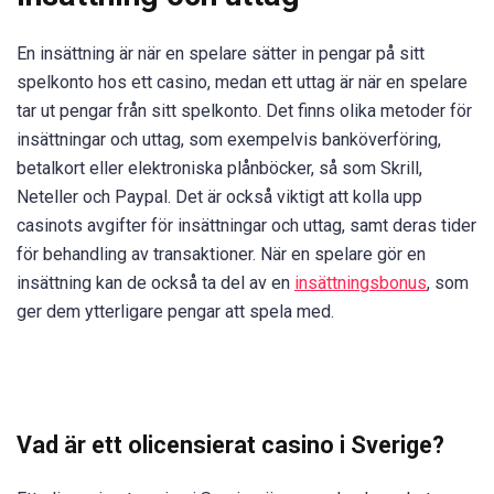
En insättning är när en spelare sätter in pengar på sitt
spelkonto hos ett casino, medan ett uttag är när en spelare
tar ut pengar från sitt spelkonto. Det finns olika metoder för
insättningar och uttag, som exempelvis banköverföring,
betalkort eller elektroniska plånböcker, så som Skrill,
Neteller och Paypal. Det är också viktigt att kolla upp
casinots avgifter för insättningar och uttag, samt deras tider
för behandling av transaktioner. När en spelare gör en
insättning kan de också ta del av en
insättningsbonus
, som
ger dem ytterligare pengar att spela med.
Vad är ett olicensierat casino i Sverige?