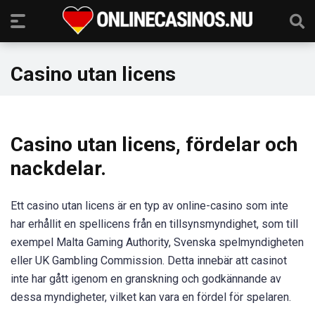
Casino utan licens
Casino utan licens, fördelar och
nackdelar.
Ett casino utan licens är en typ av online-casino som inte
har erhållit en spellicens från en tillsynsmyndighet, som till
exempel Malta Gaming Authority, Svenska spelmyndigheten
eller UK Gambling Commission. Detta innebär att casinot
inte har gått igenom en granskning och godkännande av
dessa myndigheter, vilket kan vara en fördel för spelaren.