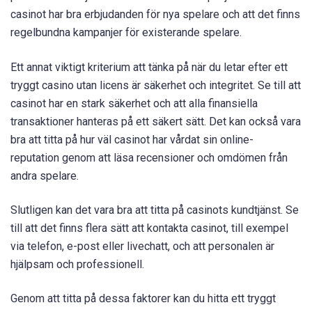
casinot har bra erbjudanden för nya spelare och att det finns
regelbundna kampanjer för existerande spelare.
Ett annat viktigt kriterium att tänka på när du letar efter ett
tryggt casino utan licens är säkerhet och integritet. Se till att
casinot har en stark säkerhet och att alla finansiella
transaktioner hanteras på ett säkert sätt. Det kan också vara
bra att titta på hur väl casinot har vårdat sin online-
reputation genom att läsa recensioner och omdömen från
andra spelare.
Slutligen kan det vara bra att titta på casinots kundtjänst. Se
till att det finns flera sätt att kontakta casinot, till exempel
via telefon, e-post eller livechatt, och att personalen är
hjälpsam och professionell.
Genom att titta på dessa faktorer kan du hitta ett tryggt