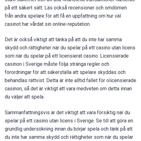
på ett säkert sätt. Läs också recensioner och omdömen
från andra spelare för att få en uppfattning om hur väl
casinot har vårdat sin online-reputation.
Det är också viktigt att tänka på att du inte har samma
skydd och rättigheter när du spelar på ett casino utan licens
som när du spelar på ett licensierat casino. Licensierade
casinon i Sverige måste följa stränga regler och
förordningar för att säkerställa att spelare skyddas och
behandlas rättvist. Detta är inte alltid fallet för olicensierade
casinon, så det är viktigt att vara medveten om detta innan
du väljer att spela.
Sammanfattningsvis är det viktigt att vara försiktig när du
spelar på ett casino utan licens i Sverige. Se till att göra en
grundlig undersökning innan du börjar spela och tänk på att
du inte har samma skydd och rättigheter som när du spelar